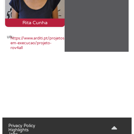
Rita Cunha
URL:
https://www.arditi.pt/projetos-
em-execucao/projeto-
rov4all
Privacy Policy
Highlights