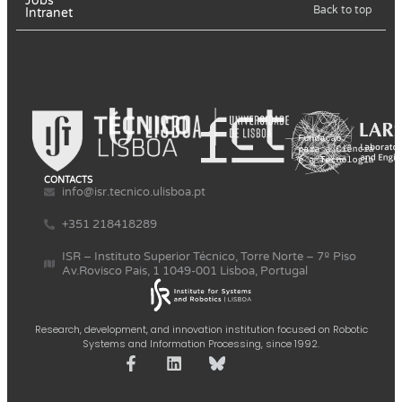
Jobs
Back to top
Intranet
CONTACTS
info@isr.tecnico.ulisboa.pt
+351 218418289
ISR – Instituto Superior Técnico, Torre Norte – 7º Piso
Av.Rovisco Pais, 1 1049-001 Lisboa, Portugal
Research, development, and innovation institution focused on Robotic
Systems and Information Processing, since 1992.