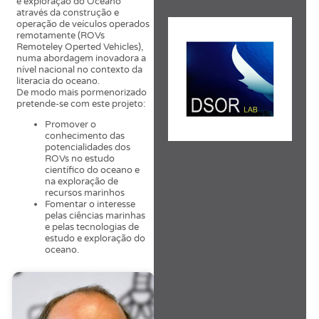
e exploração do Oceano
Ocean Robotics Lab (DSOR)
através da construção e
operação de veículos operados
remotamente (ROVs
Remoteley Operted Vehicles),
numa abordagem inovadora a
nível nacional no contexto da
literacia do oceano.
De modo mais pormenorizado
pretende-se com este projeto:
Promover o
conhecimento das
potencialidades dos
ROVs no estudo
científico do oceano e
na exploração de
recursos marinhos
Fomentar o interesse
pelas ciências marinhas
e pelas tecnologias de
estudo e exploração do
oceano.