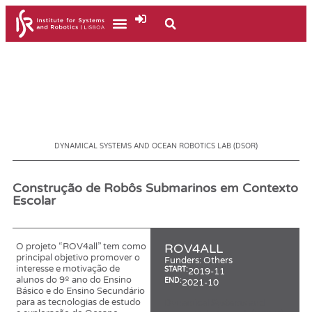
DYNAMICAL SYSTEMS AND OCEAN ROBOTICS LAB (DSOR)
Construção de Robôs Submarinos em Contexto
Escolar
O projeto “ROV4all” tem como
ROV4ALL
principal objetivo promover o
Funders:
Others
interesse e motivação de
START:
2019-11
alunos do 9º ano do Ensino
END:
2021-10
Básico e do Ensino Secundário
para as tecnologias de estudo
Dynamical Systems and