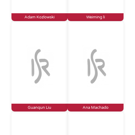
Adam Kozlowski
Weiming li
Guanqun Liu
Ana Machado