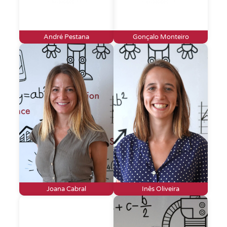
André Pestana
Gonçalo Monteiro
Joana Cabral
Inês Oliveira