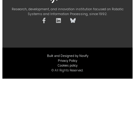
Research, development, and innovation institution focused on Robotic
Systems and Information Processing, since 1992.
Built and Designed by Novify
Privacy Policy
Cookies policy
© All Rights Reserved.