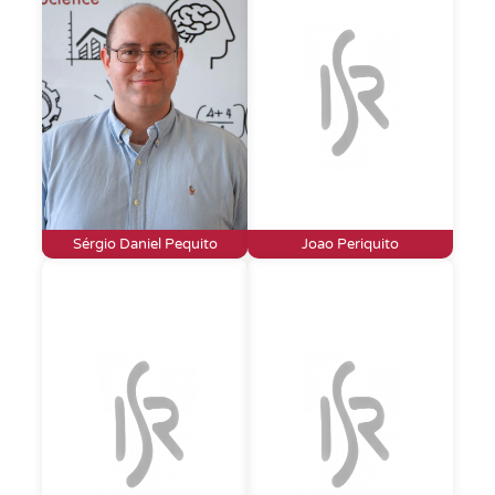
Sérgio Daniel Pequito
Joao Periquito