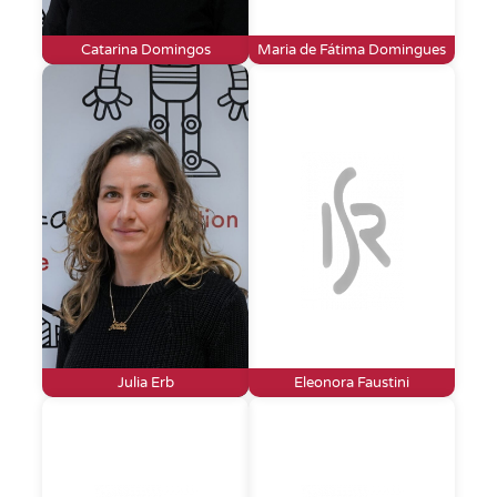
Catarina Domingos
Maria de Fátima Domingues
Julia Erb
Eleonora Faustini