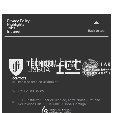
Privacy Policy
Highlights
Jobs
Back to top
Intranet
CONTACTS
info@isr.tecnico.ulisboa.pt
+351 218418289
ISR – Instituto Superior Técnico, Torre Norte – 7º Piso
Av.Rovisco Pais, 1 1049-001 Lisboa, Portugal